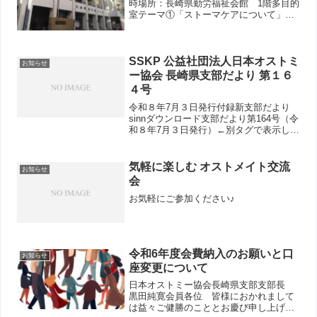
時場所：長崎県勤労福祉会館 1階多目的
室テーマ①「ストーマケアについて」
13:00~14:00講師：長崎大学病院皮膚・排
泄ケア認定看護師 田島 純子様テーマ
②「福祉制度について」 14:10~15...
SSKP 公益社団法人日本オストミ
お知らせ
ー協会 長崎県支部だより 第１６
４号
令和８年7月３日発行付録新支部だより
sinnダウンロード支部だより第164号（令
和８年7月３日発行）←別タグで表示しま
す。
気軽に楽しむ オストメイト交流
お知らせ
会
お気軽にご参加ください♪
令和6年度会費納入のお願いと口
お知らせ
座変更について
日本オストミー協会長崎県支部支部長
黒田純寛会員各位 皆様におかれまして
は益々ご健勝のこととお慶び申し上げま