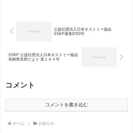
す。さて、令和6年度の年会費納入の時期
となりました。今年も例年同様３６００
円の納入をお願いいたします。例年は振
替口座に振り込みをお願...
公益社団法人日本オストミー協会
SSKP通巻8763号
SSKP 公益社団法人日本オストミー協会
長崎県支部だより 第１６４号
コメント
コメントを書き込む
ホーム
お知らせ