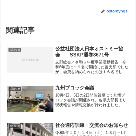
ostomyngs
関連記事
公益社団法人日本オストミー協
お知らせ
会 SSKP通巻8671号
支部総会／令和６年度事業活動報告 令
和6年度は１９名で開始した当支部でした
が、会費を納められたのは１６名でし
た。 支部の会費だけでは運営は難し
く、賛助会員を募集したところ、コロプ
ラスト様が快く承諾してくれ、５０００
九州ブロック会議
お知らせ
円の賛助をしてくれたり、年...
10月4日、5日の2日間佐賀県にて九州ブ
ロック会議が開催され、各県支部長より
現状報告や情報交換が行われました。災
害時の事や会員不足、若手の取り込みに
ついてなどなど。詳しくは次回の支部会
報で紹介します。
社会適応訓練・交流会のお知らせ
お知らせ
令和5年１０月１４日（土）１３時～1７