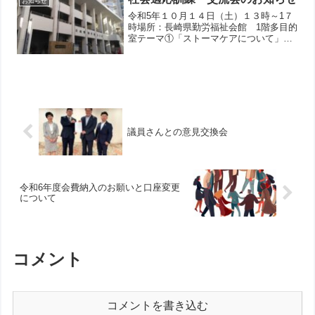
お知らせ
替口座に振り込みをお願...
令和5年１０月１４日（土）１３時～1７
時場所：長崎県勤労福祉会館 1階多目的
室テーマ①「ストーマケアについて」
13:00~14:00講師：長崎大学病院皮膚・排
泄ケア認定看護師 田島 純子様テーマ
②「福祉制度について」 14:10~15...
議員さんとの意見交換会
令和6年度会費納入のお願いと口座変更
について
コメント
コメントを書き込む