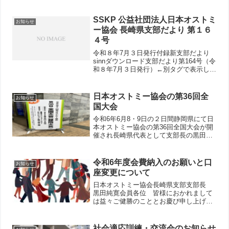
していきたいと思っております。 （私
のプロフィール） 年齢は令和5年現在４
７歳で仕事は看護師をし...
SSKP 公益社団法人日本オストミ
お知らせ
ー協会 長崎県支部だより 第１６
４号
令和８年7月３日発行付録新支部だより
sinnダウンロード支部だより第164号（令
和８年7月３日発行）←別タグで表示しま
す。
日本オストミー協会の第36回全
お知らせ
国大会
令和6年6月8・9日の２日間静岡県にて日
本オストミー協会の第36回全国大会が開
催され長崎県代表として支部長の黒田が
参加してきましたので報告いたしま
す。 全国大会会場は静岡駅から１駅先
の東静岡駅を降りた所にあるとても広い
令和6年度会費納入のお願いと口
お知らせ
会場でした。 1日目に...
座変更について
日本オストミー協会長崎県支部支部長
黒田純寛会員各位 皆様におかれまして
は益々ご健勝のこととお慶び申し上げま
す。さて、令和6年度の年会費納入の時期
となりました。今年も例年同様３６００
円の納入をお願いいたします。例年は振
社会適応訓練・交流会のお知らせ