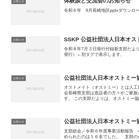
体験談と交流会のお知らせ
お知らせ
令和６年 9月長崎地区pptxダウンロ
SSKP 公益社団法人日本オ
お知らせ
令和８年7月３日発行付録新支部だより
発行）←別タグで表示します。
公益社団法人日本オストミー協
お知らせ
オストメイト（オストミー）とは人工
会長崎県支部は造設者の方々やご家族
す。 この支部だよりは、オストミー協
公益社団法人日本オストミー協
お知らせ
支部総会／令和６年度事業活動報告 
められたのは１６名でした。 支部の