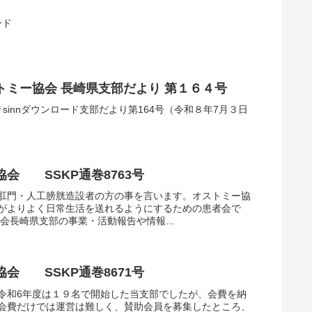
ード
ストミー協会 長崎県支部だより 第１６４号
sinnダウンロード支部だより第164号（令和８年7月３日
会 SSKP通巻8763号
肛門・人工膀胱造設者の方の事を言います。オストミー協
がよりよく日常生活を送れるようにするための患者会で
会長崎県支部の事業・活動報告や情報...
会 SSKP通巻8671号
令和6年度は１９名で開始した当支部でしたが、会費を納
会費だけでは運営は難しく、賛助会員を募集したところ、