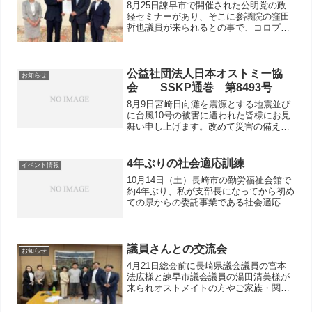
8月25日諫早市で開催された公明党の政
経セミナーがあり、そこに参議院の窪田
哲也議員が来られるとの事で、コロプラ
スト、諫早市議会議員湯田清美様、長崎
県議会議員宮本法広様も同席の上、日常
生活用具給付金額の見直しについての要
望書を提出してきました...
公益社団法人日本オストミー協
お知らせ
会 SSKP通巻 第8493号
8月9日宮崎日向灘を震源とする地震並び
に台風10号の被害に遭われた皆様にお見
舞い申し上げます。改めて災害の備えを
考える 8月の宮崎の地震・ゲリラ豪雨に
よる水害・台風に伴う被害など、本当に
次から次に起こる災害が多いですが、皆
4年ぶりの社会適応訓練
イベント情報
様、災害時への備え...
10月14日（土）長崎市の勤労福祉会館で
約4年ぶり、私が支部長になってから初め
ての県からの委託事業である社会適応訓
練が実施されました。①長崎大学から皮
膚.排泄認定看護師の田島純子さんからス
トーマケアについて②コロプラストさん
より装具給付金額...
議員さんとの交流会
お知らせ
4月21日総会前に長崎県議会議員の宮本
法広様と諫早市議会議員の湯田清美様が
来られオストメイトの方やご家族・関係
者の方々との意見交換が行われまし
た。 参加者でオストメイトは私と副支