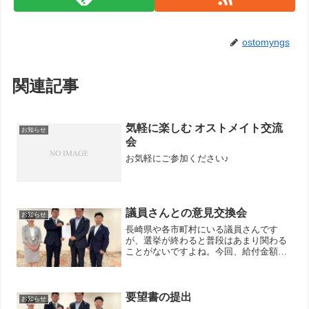
ostomyngs
関連記事
気軽に楽しむ オストメイト交流
お知らせ
会
お気軽にご参加ください♪
議員さんとの意見交換会
お知らせ
長崎県や各市町村にいる議員さんです
が、選挙が終わると普段はあまり関わる
ことがないですよね。今回、給付金額増
額の面で様々なことを一緒に考えてくれ
たり、国会議員の方と会える段取りを行
ってくれたりとご協力をいただいてい
る、長崎県議会議員の宮本法広...
要望書の提出
お知らせ